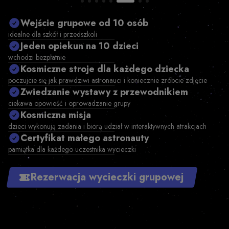
Item
6
Wejście grupowe od 10 osób
of
8
idealne dla szkół i przedszkoli
Jeden opiekun na 10 dzieci
wchodzi bezpłatnie
Kosmiczne stroje dla każdego dziecka
poczujcie się jak prawdziwi astronauci i koniecznie zróbcie zdjęcie
Zwiedzanie wystawy z przewodnikiem
ciekawa opowieść i oprowadzanie grupy
Kosmiczna misja
dzieci wykonują zadania i biorą udział w interaktywnych atrakcjach
Certyfikat małego astronauty
pamiątka dla każdego uczestnika wycieczki
Rezerwacja wycieczki grupowej