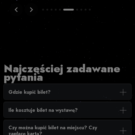
Item
6
of
10
Najczęściej zadawane
pytania
Gdzie kupić bilet?
Bilety można kupić online lub w kasie przed wejściem na
wystawę.
Ile kosztuje bilet na wystawę?
Ceny biletów można sprawdzić w zakładce „cennik”.
Czy można kupić bilet na miejscu? Czy
zapłacę kartą?