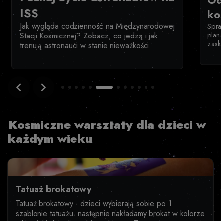
Od
ISS
ko
w
Jak wygląda codzienność na Międzynarodowej
Spra
plan
y
Stacji Kosmicznej? Zobacz, co jedzą i jak
zask
trenują astronauci w stanie nieważkości.
Item
6
of
12
Kosmiczne warsztaty dla dzieci w
każdym wieku
Tatuaż brokatowy
Tatuaż brokatowy - dzieci wybierają sobie po 1
szablonie tatuażu, następnie nakładamy brokat w kolorze