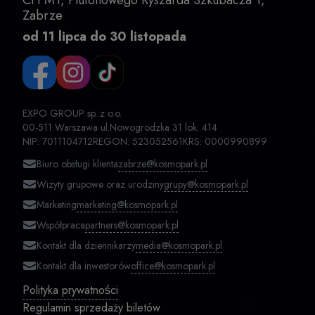
Zabrze
od 11 lipca do 30 listopada
ЕXPO GROUP sp. z o.o.
00-511 Warszawa ul.Nowogrodzka 31 lok. 414
NIP: 7011104712
REGON: 523052561
KRS: 0000990899
zabrze@kosmopark.pl
Biuro obsługi klienta
grupy@kosmopark.pl
Wizyty grupowe oraz urodziny
marketing@kosmopark.pl
Marketing
partners@kosmopark.pl
Współpraca
media@kosmopark.pl
Kontakt dla dziennikarzy
office@kosmopark.pl
Kontakt dla inwestorów
Polityka prywatności
Regulamin sprzedaży biletów