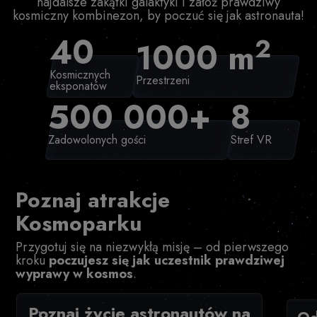
najdalsze zakątki galaktyki i załóż prawdziwy
kosmiczny kombinezon, by poczuć się jak astronauta!
40
2
1000 m
Kosmicznych
Przestrzeni
eksponatów
500 000+
8
Zadowolonych gości
Stref VR
Poznaj atrakcje
Kosmoparku
Przygotuj się na niezwykłą misję – od pierwszego
kroku
poczujesz się jak uczestnik prawdziwej
wyprawy w kosmos
.
Poznaj życie astronautów na